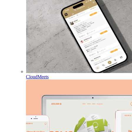
CloudMeets