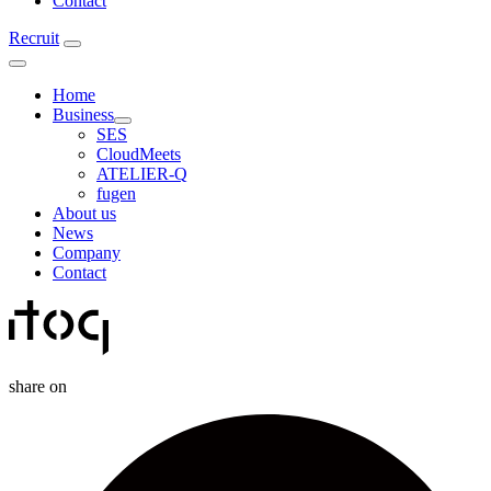
Contact
Recruit
Home
Business
SES
CloudMeets
ATELIER-Q
fugen
About us
News
Company
Contact
share on