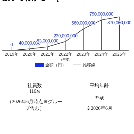
790,000,000
790,000,000
870,000,000
870,000,000
560,000,000
560,000,000
230,000,000
230,000,000
93,000,000
93,000,000
40,000,000
40,000,000
0
0
2019年
2020年
2021年
2022年
2023年
2024年
2025年
（年度）
金額（円）
推移線
社員数
平均年齢
116
名
35
歳
（2026年6月時点※グルー
プ含む）
※2026年6月