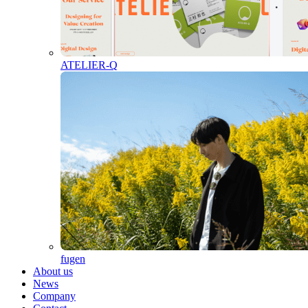
ATELIER-Q
fugen
About us
News
Company