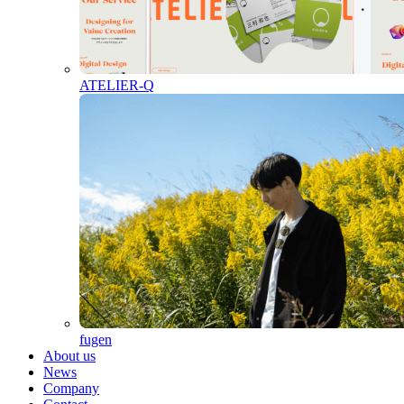
ATELIER-Q
fugen
About us
News
Company