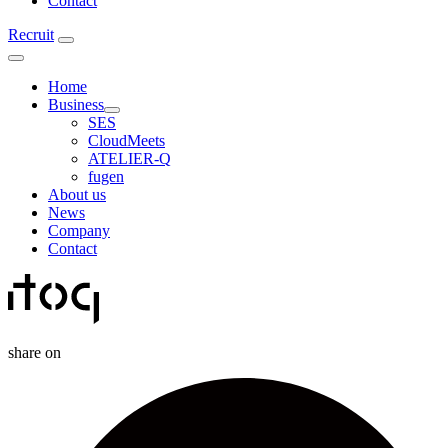
Contact
Recruit
Home
Business
SES
CloudMeets
ATELIER-Q
fugen
About us
News
Company
Contact
share on