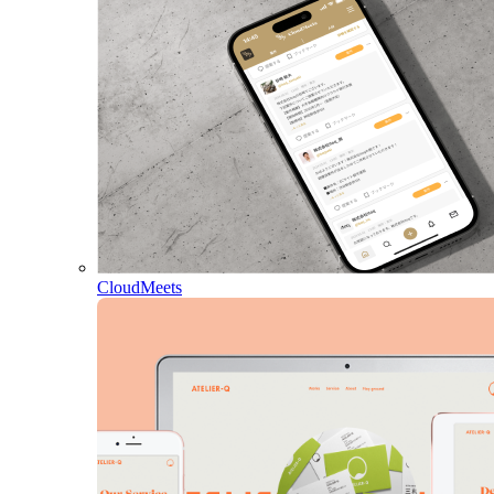
CloudMeets